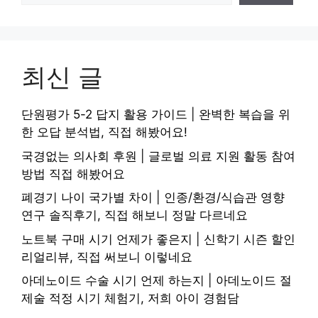
최신 글
단원평가 5-2 답지 활용 가이드 | 완벽한 복습을 위
한 오답 분석법, 직접 해봤어요!
국경없는 의사회 후원 | 글로벌 의료 지원 활동 참여
방법 직접 해봤어요
폐경기 나이 국가별 차이 | 인종/환경/식습관 영향
연구 솔직후기, 직접 해보니 정말 다르네요
노트북 구매 시기 언제가 좋은지 | 신학기 시즌 할인
리얼리뷰, 직접 써보니 이렇네요
아데노이드 수술 시기 언제 하는지 | 아데노이드 절
제술 적정 시기 체험기, 저희 아이 경험담