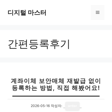
컨
텐
디지털 마스터
메
츠
로
뉴
건
너
간편등록후기
뛰
기
계좌이체 보안매체 재발급 없이
등록하는 방법, 직접 해봤어요!
2026-05-16
작성자:
writer