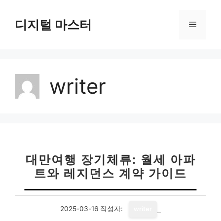
컨
텐
디지털 마스터
메
츠
로
뉴
건
너
writer
뛰
기
대만여행 장기체류: 월세 아파
트와 레지던스 계약 가이드
2025-03-16
작성자:
writer