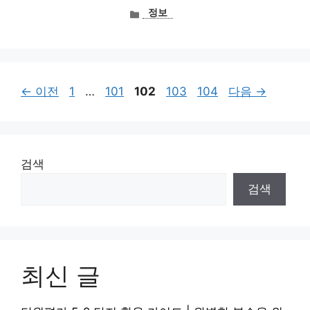
카
정보
테
고
리
페
페
페
페
페
←
이전
1
…
101
102
103
104
다음
→
이
이
이
이
이
지
지
지
지
지
검색
검색
최신 글