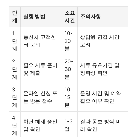
단
소요
실행 방법
주의사항
계
시간
1
10-
통신사 고객센
상담원 연결 시간
단
20
터 문의
고려
계
분
2
20-
필요 서류 준비
서류 유효기간 및
단
30
및 제출
정확성 확인
계
분
3
10-
온라인 신청 또
운영 시간 및 예약
단
15
는 방문 접수
필요 여부 확인
계
분
4
차단 해제 승인
1-3
결과 통보 방식 미
단
및 확인
일
리 확인
계