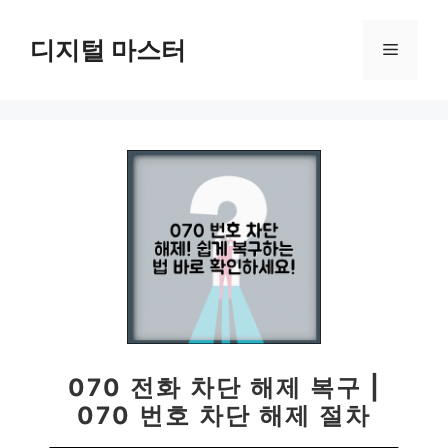
컨
텐
디지털 마스터
메
츠
로
뉴
건
너
뛰
기
070 전화 차단 해제 복구 |
070 번호 차단 해제 절차