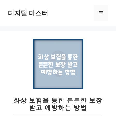
컨
텐
디지털 마스터
메
츠
로
뉴
건
너
뛰
기
화상 보험을 통한 든든한 보장
받고 예방하는 방법