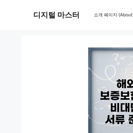
컨
텐
디지털 마스터
소개 페이지 (About
츠
로
건
너
뛰
기