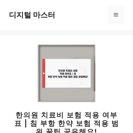
컨
텐
디지털 마스터
메
츠
로
뉴
건
너
뛰
기
한의원 치료비 보험 적용 여부
표 | 침 부항 한약 보험 적용 범
위 꿀팁 공유해요!