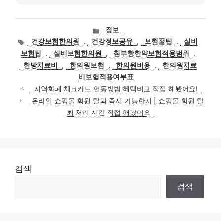
카
정보
테
태
건강보험한의원
,
건강정보공유
,
보험꿀팁
,
실비
고
그
보험팁
,
실비보험한의원
,
침부항한약보험적용범위
,
리
한방치료비
,
한의원보험
,
한의원비용
,
한의원치료
비보험적용여부표
지역화폐 체크카드 연동방법 혜택비교 직접 해봤어요!
온라인 쇼핑몰 회원 탈퇴 즉시 가능한지 | 쇼핑몰 회원 탈
퇴 처리 시간 직접 해봤어요
검색
검색