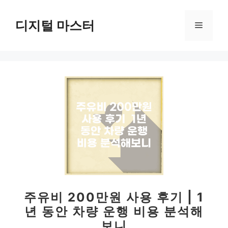
컨
텐
디지털 마스터
메
츠
로
뉴
건
너
뛰
기
주유비 200만원 사용 후기 | 1
년 동안 차량 운행 비용 분석해
보니