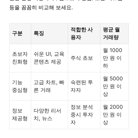
등을 꼼꼼히 비교해 보세요.
적합한 사
평균 월
구분
특징
용자
거래량
월 1000
초보자
쉬운 UI, 교육
주식 초보
만 원 이
친화형
콘텐츠 제공
하
월 5000
기능
고급 차트, 빠
숙련된 투
만 원 이
중심형
른 거래
자자
상
정보 분석
월 2000
정보
다양한 리서
중시 투자
만 원 이
제공형
치, 뉴스
자
상