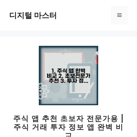
컨
텐
디지털 마스터
메
츠
로
뉴
건
너
뛰
기
주식 앱 추천 초보자 전문가용 |
주식 거래 투자 정보 앱 완벽 비
교