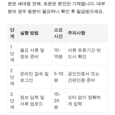
본은 세대원 전체, 초본은 본인만 기재됩니다. 대부
분의 경우 등본이 필요하니 확인 후 발급받으세요.
단
소요
실행 방법
주의사항
계
시간
1
필요 서류 및
10-
서류 유효기간 반
단
정보 준비
15분
드시 확인
계
2
온라인 접속 및
5-10
공인인증서 또는
단
로그인
분
간편인증 준비
계
3
15-
정보 입력 및
오타 없이 정확하
단
20
서류 업로드
게 입력
계
분