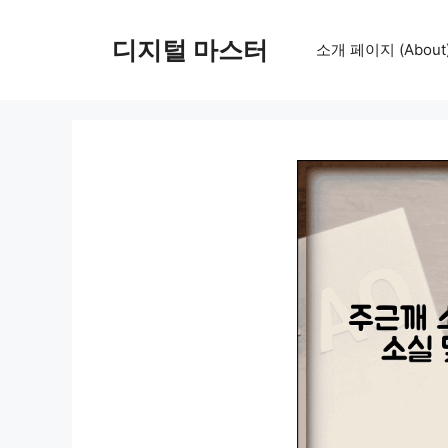
컨
텐
디지털 마스터
소개 페이지 (About
츠
로
건
너
뛰
기