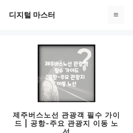
컨
텐
디지털 마스터
메
츠
로
뉴
건
너
뛰
기
제주버스노선 관광객 필수 가이
드 | 공항-주요 관광지 이동 노
선