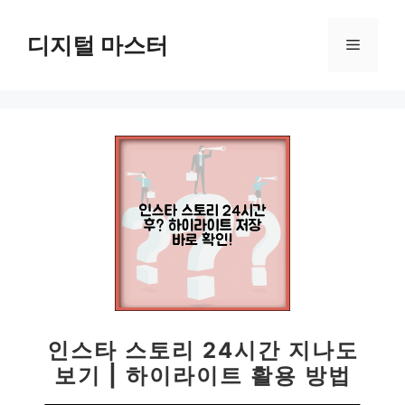
컨
텐
디지털 마스터
메
츠
로
뉴
건
너
뛰
기
인스타 스토리 24시간 지나도
보기 | 하이라이트 활용 방법