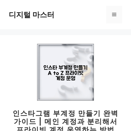
컨
텐
디지털 마스터
메
츠
로
뉴
건
너
뛰
기
인스타그램 부계정 만들기 완벽
가이드 | 메인 계정과 분리해서
프라이빗 계정 운영하는 방법