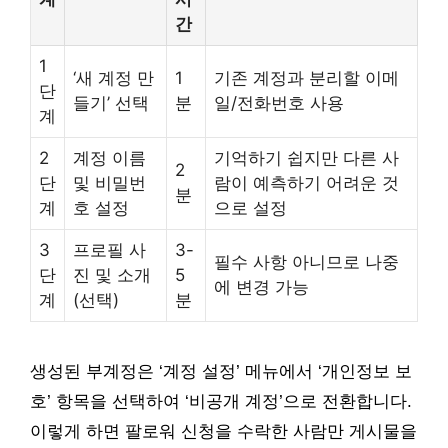
간
1
‘새 계정 만
1
기존 계정과 분리할 이메
단
들기’ 선택
분
일/전화번호 사용
계
2
계정 이름
기억하기 쉽지만 다른 사
2
단
및 비밀번
람이 예측하기 어려운 것
분
계
호 설정
으로 설정
3
프로필 사
3-
필수 사항 아니므로 나중
단
진 및 소개
5
에 변경 가능
계
(선택)
분
생성된 부계정은 ‘계정 설정’ 메뉴에서 ‘개인정보 보
호’ 항목을 선택하여 ‘비공개 계정’으로 전환합니다.
이렇게 하면 팔로워 신청을 수락한 사람만 게시물을