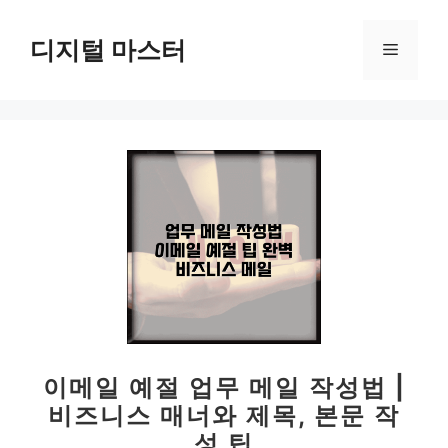
컨
텐
디지털 마스터
메
츠
로
뉴
건
너
뛰
기
이메일 예절 업무 메일 작성법 |
비즈니스 매너와 제목, 본문 작
성 팁