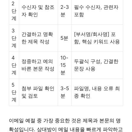
2
수신자 및 참조
2-3
필수 수신자, 관련자
단
자 확인
분
포함
계
3
간결하고 명확
[부서명/회사명] 포
단
5분
한 제목 작성
함, 핵심 키워드 사용
계
4
10-
정중하고 예의
두괄식 구성, 간결한
단
15
바른 본문 작성
문장 사용
계
분
5
첨부 파일 확인
3-5
파일명, 내용 오류 최
단
및 검토
분
종 확인
계
이메일 예절 중 가장 중요한 것은 제목과 본문의 명
확성입니다. 상대방이 메일 내용을 빠르게 파악하고