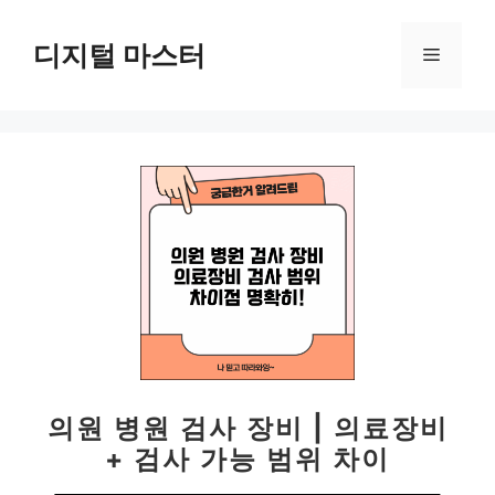
컨
텐
디지털 마스터
메
츠
로
뉴
건
너
뛰
기
의원 병원 검사 장비 | 의료장비
+ 검사 가능 범위 차이