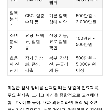
범위
혈액
CBC, 염증
기본 혈액
500만원 ~
분석
수치 등
상태 파악
3,000만원
기
소변
요당, 단백
신장 기능,
100만원 ~
분석
뇨, 잠혈
요로 감염
500만원
기
등
확인
초음
장기 영상
복부, 갑상
500만원 ~
파 진
화, 종양
선, 근골격
5,000만원
단기
검출
계 등
이상
의원급 검사 장비를 선택할 때는 병원의 진료과목,
주요 환자층, 그리고 예산을 종합적으로 고려해야
합니다. 예를 들어, 내과 의원이라면 혈액 및 소변
분석기의 중요도가 높을 것이고, 정형외과 의원이라