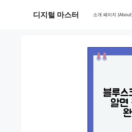
컨
텐
디지털 마스터
소개 페이지 (About
츠
로
건
너
뛰
기