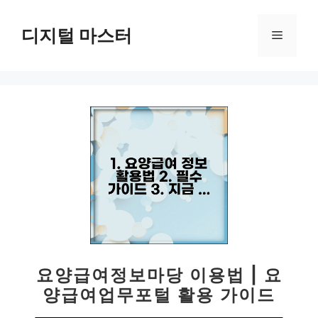
컨
텐
디지털 마스터
메
츠
로
뉴
건
너
뛰
기
요양급여정보마당 이용법 | 요
양급여업무포털 활용 가이드