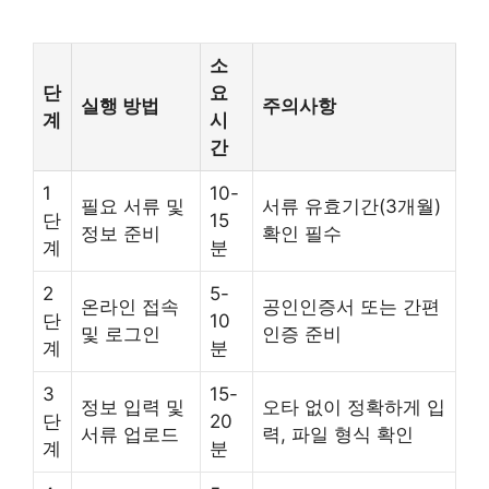
소
단
요
실행 방법
주의사항
계
시
간
1
10-
필요 서류 및
서류 유효기간(3개월)
단
15
정보 준비
확인 필수
계
분
2
5-
온라인 접속
공인인증서 또는 간편
단
10
및 로그인
인증 준비
계
분
3
15-
정보 입력 및
오타 없이 정확하게 입
단
20
서류 업로드
력, 파일 형식 확인
계
분