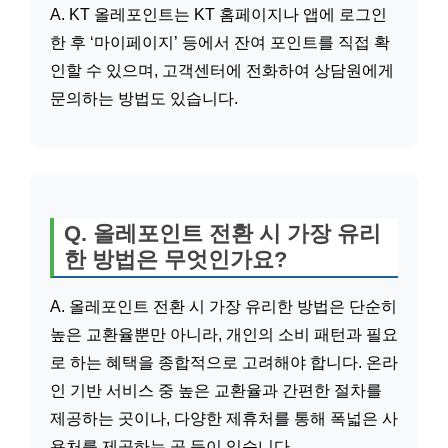
A. KT 올레포인트는 KT 홈페이지나 앱에 로그인
한 후 ‘마이페이지’ 등에서 잔여 포인트를 직접 확
인할 수 있으며, 고객센터에 전화하여 상담원에게
문의하는 방법도 있습니다.
Q. 올레포인트 전환 시 가장 유리
한 방법은 무엇인가요?
A. 올레포인트 전환 시 가장 유리한 방법은 단순히
높은 교환율뿐만 아니라, 개인의 소비 패턴과 필요
로 하는 혜택을 종합적으로 고려해야 합니다. 온라
인 기반 서비스 중 높은 교환율과 간편한 절차를
제공하는 곳이나, 다양한 제휴처를 통해 폭넓은 사
용처를 제공하는 곳 등이 있습니다.