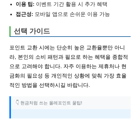
이용 팁:
이벤트 기간 활용 시 추가 혜택
접근성:
모바일 앱으로 손쉬운 이용 가능
선택 가이드
포인트 교환 시에는 단순히 높은 교환율뿐만 아니
라, 본인의 소비 패턴과 필요로 하는 혜택을 종합적
으로 고려해야 합니다. 자주 이용하는 제휴처나 현
금화의 필요성 등 개인적인 상황에 맞춰 가장 효율
적인 방법을 선택하시길 바랍니다.
👇 현금처럼 쓰는 올레포인트 꿀팁!