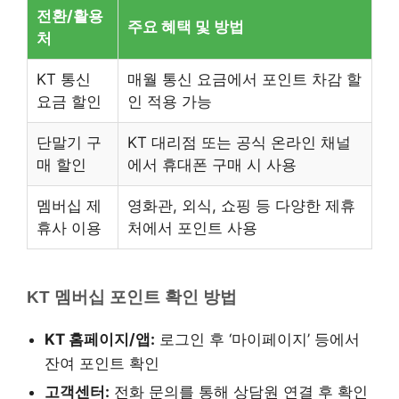
전환/활용
주요 혜택 및 방법
처
KT 통신
매월 통신 요금에서 포인트 차감 할
요금 할인
인 적용 가능
단말기 구
KT 대리점 또는 공식 온라인 채널
매 할인
에서 휴대폰 구매 시 사용
멤버십 제
영화관, 외식, 쇼핑 등 다양한 제휴
휴사 이용
처에서 포인트 사용
KT 멤버십 포인트 확인 방법
KT 홈페이지/앱:
로그인 후 ‘마이페이지’ 등에서
잔여 포인트 확인
고객센터:
전화 문의를 통해 상담원 연결 후 확인