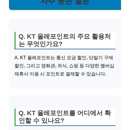
자주 묻는 질문
Q. KT 올레포인트의 주요 활용처
는 무엇인가요?
A. KT 올레포인트는 통신 요금 할인, 단말기 구매
할인, 그리고 영화관, 외식, 쇼핑 등 다양한 멤버십
제휴사 이용 시 포인트로 결제할 수 있습니다.
Q. KT 올레포인트를 어디에서 확
인할 수 있나요?