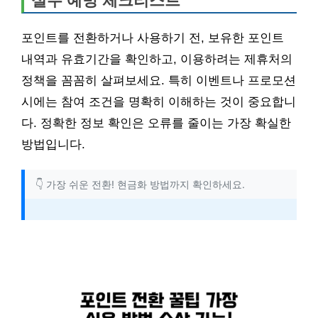
실수 예방 체크리스트
포인트를 전환하거나 사용하기 전, 보유한 포인트
내역과 유효기간을 확인하고, 이용하려는 제휴처의
정책을 꼼꼼히 살펴보세요. 특히 이벤트나 프로모션
시에는 참여 조건을 명확히 이해하는 것이 중요합니
다. 정확한 정보 확인은 오류를 줄이는 가장 확실한
방법입니다.
👇 가장 쉬운 전환! 현금화 방법까지 확인하세요.