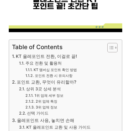
Table of Contents
KT 올레포인트 전환, 이걸로 끝!
주요 전환 및 활용처
KT 멤버십 포인트 확인 방법
포인트 전환 시 유의사항
포인트 교환, 무엇이 유리할까?
상위 3곳 상세 분석
1위 업체 세부 정보
2위 업체 특징
3위 업체 정보
선택 가이드
올레포인트 사용, 놓치면 손해
KT 올레포인트 교환 및 사용 가이드