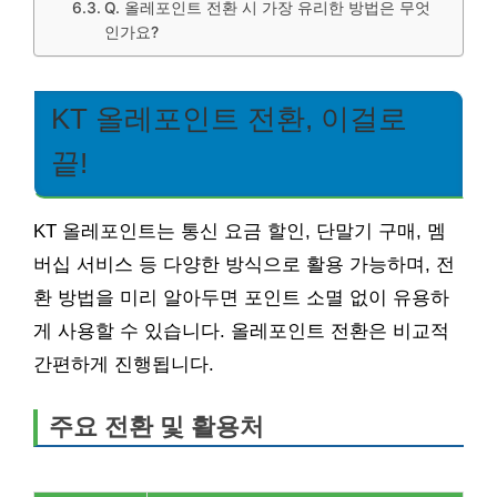
Q. 올레포인트 전환 시 가장 유리한 방법은 무엇
인가요?
KT 올레포인트 전환, 이걸로
끝!
KT 올레포인트는 통신 요금 할인, 단말기 구매, 멤
버십 서비스 등 다양한 방식으로 활용 가능하며, 전
환 방법을 미리 알아두면 포인트 소멸 없이 유용하
게 사용할 수 있습니다. 올레포인트 전환은 비교적
간편하게 진행됩니다.
주요 전환 및 활용처