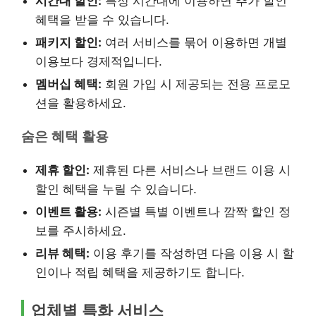
시간대 할인:
특정 시간대에 이용하면 추가 할인
혜택을 받을 수 있습니다.
패키지 할인:
여러 서비스를 묶어 이용하면 개별
이용보다 경제적입니다.
멤버십 혜택:
회원 가입 시 제공되는 전용 프로모
션을 활용하세요.
숨은 혜택 활용
제휴 할인:
제휴된 다른 서비스나 브랜드 이용 시
할인 혜택을 누릴 수 있습니다.
이벤트 활용:
시즌별 특별 이벤트나 깜짝 할인 정
보를 주시하세요.
리뷰 혜택:
이용 후기를 작성하면 다음 이용 시 할
인이나 적립 혜택을 제공하기도 합니다.
업체별 특화 서비스