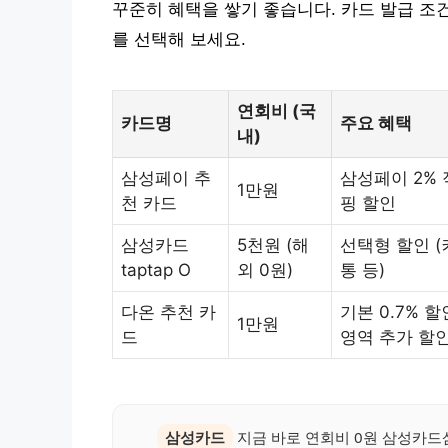
꾸준히 혜택을 쌓기 좋습니다. 카드 발급 조
를 선택해 보세요.
연회비 (국
카드명
주요 혜택
내)
삼성페이 추
삼성페이 2% 
1만원
천 카드
핑 할인
삼성카드
5천원 (해
선택형 할인 (
taptap O
외 0원)
통 등)
다온 추천 카
기본 0.7% 할
1만원
드
영역 추가 할
삼성카드
지금 바로 연회비 0원 삼성카드