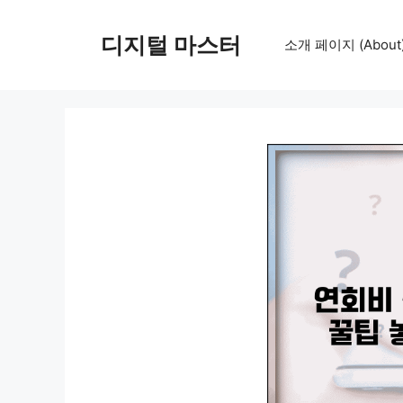
컨
텐
디지털 마스터
소개 페이지 (About
츠
로
건
너
뛰
기