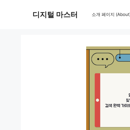
컨
텐
디지털 마스터
소개 페이지 (About
츠
로
건
너
뛰
기