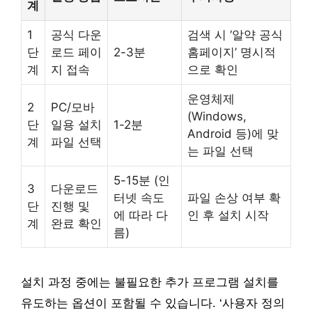
계
1
공식 다운
검색 시 ‘알약 공식
단
로드 페이
2-3분
홈페이지’ 명시적
계
지 접속
으로 확인
운영체제
2
PC/모바
(Windows,
단
일용 설치
1-2분
Android 등)에 맞
계
파일 선택
는 파일 선택
5-15분 (인
3
다운로드
터넷 속도
파일 손상 여부 확
단
진행 및
에 따라 다
인 후 설치 시작
계
완료 확인
름)
설치 과정 중에는 불필요한 추가 프로그램 설치를
유도하는 옵션이 포함될 수 있습니다. ‘사용자 정의