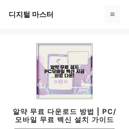
컨
텐
디지털 마스터
메
츠
로
뉴
건
너
뛰
기
알약 무료 다운로드 방법 | PC/
모바일 무료 백신 설치 가이드