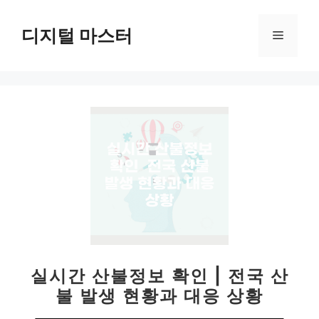
컨
텐
디지털 마스터
메
츠
로
뉴
건
너
뛰
기
실시간 산불정보 확인 | 전국 산
불 발생 현황과 대응 상황