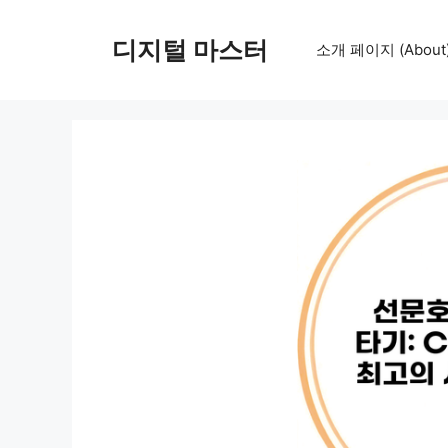
컨
텐
디지털 마스터
소개 페이지 (About
츠
로
건
너
뛰
기