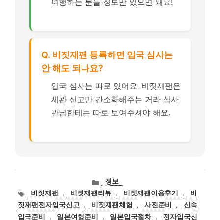
여행하는 분들 정보만 있으면 돼요!
Q. 비짓재팬 등록하면 입국 심사는
안 해도 되나요?
입국 심사는 따로 있어요. 비짓재팬은
세관 신고만 간소화해주는 거라 심사
관님한테는 따로 보여주셔야 해요.
카
정보
테
태
비짓재팬
,
비짓재팬리뷰
,
비짓재팬이용후기
,
비
고
그
짓재팬전자입국신고
,
비짓재팬체험
,
사전준비
,
신속
리
입국준비
,
일본여행준비
,
일본입국절차
,
전자입국신