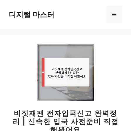
컨
텐
디지털 마스터
메
츠
로
뉴
건
너
뛰
기
비짓재팬 전자입국신고 완벽정
리 | 신속한 입국 사전준비 직접
해봤어요