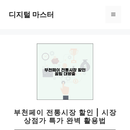
컨
텐
디지털 마스터
메
츠
로
뉴
건
너
뛰
기
부천페이 전통시장 할인 | 시장
상점가 특가 완벽 활용법