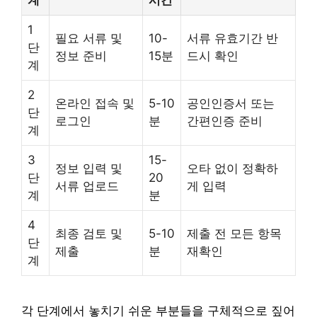
계
시간
1
필요 서류 및
10-
서류 유효기간 반
단
정보 준비
15분
드시 확인
계
2
온라인 접속 및
5-10
공인인증서 또는
단
로그인
분
간편인증 준비
계
3
15-
정보 입력 및
오타 없이 정확하
단
20
서류 업로드
게 입력
계
분
4
최종 검토 및
5-10
제출 전 모든 항목
단
제출
분
재확인
계
각 단계에서 놓치기 쉬운 부분들을 구체적으로 짚어