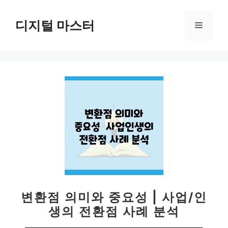
컨
텐
디지털 마스터
메
츠
로
뉴
건
너
뛰
기
변환점 의미와 중요성 | 사업/인
생의 전환점 사례 분석