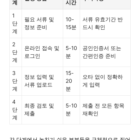
계
시간
1
필요 서류 및
10-
서류 유효기간 반
단
정보 준비
15분
드시 확인
계
2
온라인 접속 및
5-10
공인인증서 또는
단
로그인
분
간편인증 준비
계
3
15-
정보 입력 및
오타 없이 정확하
단
20
서류 업로드
게 입력
계
분
4
최종 검토 및
5-10
제출 전 모든 항목
단
제출
분
재확인
계
각 단계에서 놓치기 쉬운 부분들을 구체적으로 짚어