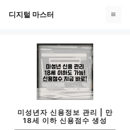
컨
텐
디지털 마스터
메
츠
로
뉴
건
너
뛰
기
미성년자 신용정보 관리 | 만
18세 이하 신용점수 생성