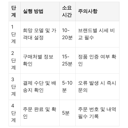
단
소요
실행 방법
주의사항
계
시간
1
희망 모델 및 가
10-
브랜드별 시세 비
단
격대 설정
20분
교 필수
계
2
구매처별 정보
15-
정품 인증 여부 확
단
확인
25분
인
계
3
결제 수단 및 배
5-10
오류 발생 시 즉시
단
송지 확인
분
문의
계
4
주문 완료 및 확
주문 번호 및 내역
단
5분
인
필수 기록
계