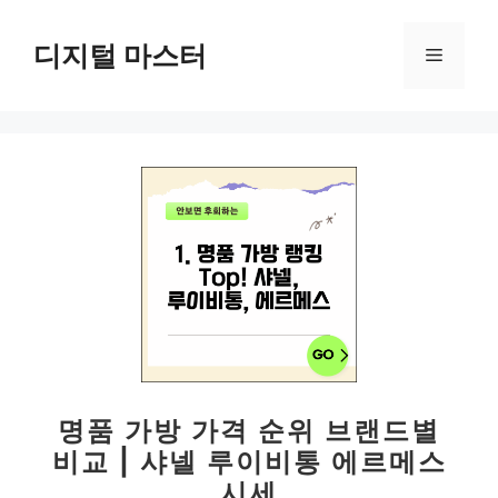
컨
텐
디지털 마스터
메
츠
로
뉴
건
너
뛰
기
명품 가방 가격 순위 브랜드별
비교 | 샤넬 루이비통 에르메스
시세