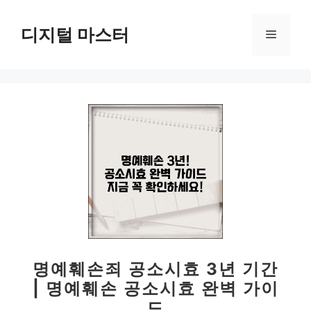
컨
텐
디지털 마스터
메
츠
로
뉴
건
너
뛰
기
명예훼손죄 공소시효 3년 기간
| 명예훼손 공소시효 완벽 가이
드