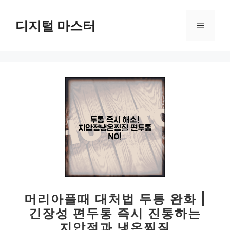
컨
텐
디지털 마스터
메
츠
로
뉴
건
너
뛰
기
머리아플때 대처법 두통 완화 |
긴장성 편두통 즉시 진통하는
지압점과 냉온찜질