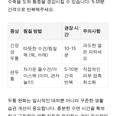
수축을 도와 통증을 경감시킬 수 있습니다. 5-10분
간격으로 반복해주세요.
권장 시
증상
찜질 방법
주의사항
간
긴장
과도한 열
따뜻한 수건/찜질
10-15
성
은 피하세
팩 (목, 어깨)
분
두통
요
차가운 물수건/아
5-10분
직접적인
편두
이스팩 (이마, 관자
간격
피부 접촉
통
놀이)
반복
최소화
두통 완화는 일시적인 대처뿐 아니라 꾸준한 생활
습관 개선이 중요합니다. 충분한 수면 시간을 확보