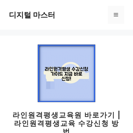
컨
텐
디지털 마스터
메
츠
로
뉴
건
너
뛰
기
라인원격평생교육원 바로가기 |
라인원격평생교육 수강신청 방
법