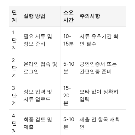
단
소요
실행 방법
주의사항
계
시간
1
필요 서류 및
10-
서류 유효기간 확
단
정보 준비
15분
인 필수
계
2
온라인 접속 및
5-10
공인인증서 또는
단
로그인
분
간편인증 준비
계
3
15-
정보 입력 및
오타 없이 정확히
단
20
서류 업로드
입력
계
분
4
최종 검토 및
5-10
제출 전 항목 재확
단
제출
분
인
계