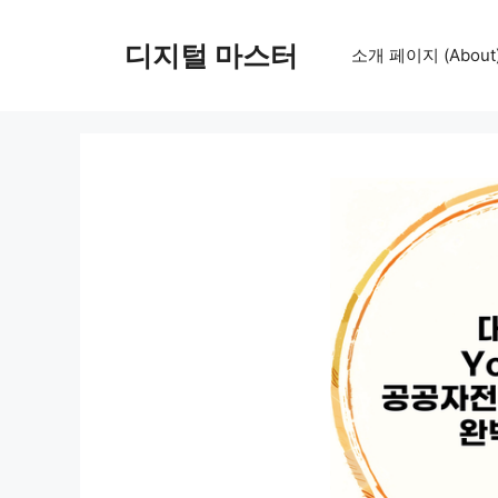
컨
텐
디지털 마스터
소개 페이지 (About
츠
로
건
너
뛰
기