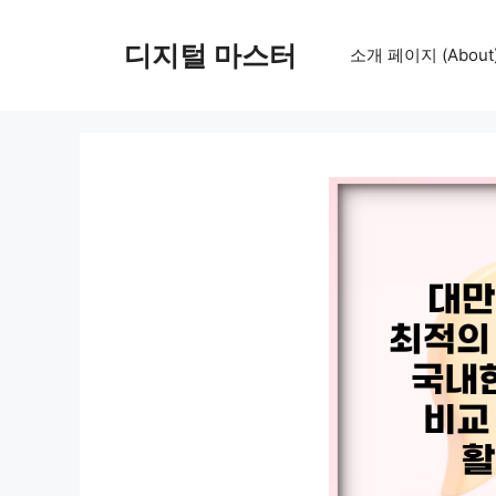
컨
텐
디지털 마스터
소개 페이지 (About
츠
로
건
너
뛰
기