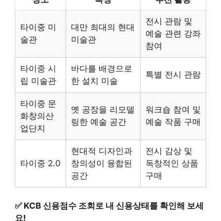
전시 관람 및
타이중 미
대만 최대의 현대
예술 관련 강좌
술관
미술관
참여
타이중 시
바다를 배경으로
특별 전시 관람
립 미술관
한 설치 미술
타이중 문
옛 공장을 리모델
워크숍 참여 및
화창의산
링한 예술 공간
예술 작품 구매
업단지
현대적 디자인과
전시 감상 및
타이중 2.0
창의성이 융합된
독창적인 상품
공간
구매
✅
KCB 신용점수 조회로 내 신용상태를 확인해 보세
요!