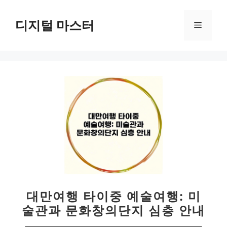
컨
텐
디지털 마스터
메
츠
로
뉴
건
너
뛰
기
대만여행 타이중 예술여행: 미
술관과 문화창의단지 심층 안내