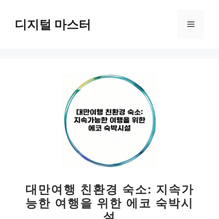
컨
텐
디지털 마스터
메
츠
로
뉴
건
너
뛰
기
대만여행 친환경 숙소: 지속가
능한 여행을 위한 에코 숙박시
설