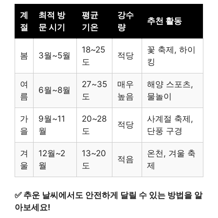
계
최적 방
평균
강수
추천 활동
절
문 시기
기온
량
18~25
꽃 축제, 하이
봄
3월~5월
적당
도
킹
여
27~35
매우
해양 스포츠,
6월~8월
름
도
높음
물놀이
가
9월~11
20~28
사계절 축제,
적당
을
월
도
단풍 구경
겨
12월~2
13~20
온천, 겨울 축
적음
울
월
도
제
✅
추운 날씨에서도 안전하게 달릴 수 있는 방법을 알
아보세요!