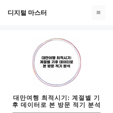
컨
텐
디지털 마스터
메
츠
로
뉴
건
너
뛰
기
대만여행 최적시기: 계절별 기
후 데이터로 본 방문 적기 분석