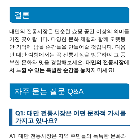
결론
대만의 전통시장은 단순한 쇼핑 공간 이상의 의미를
가진 곳이랍니다. 다양한 문화 체험과 함께 오랫동
안 기억에 남을 순간들을 만들어줄 것입니다. 다음
번 대만 여행에서는 꼭 전통시장을 방문하여 그 풍
부한 문화와 맛을 경험해보세요.
대만의 전통시장에
서 느낄 수 있는 특별한 순간을 놓치지 마세요!
자주 묻는 질문 Q&A
Q1: 대만 전통시장은 어떤 문화적 가치를
가지고 있나요?
A1: 대만 전통시장은 지역 주민들의 독특한 문화와