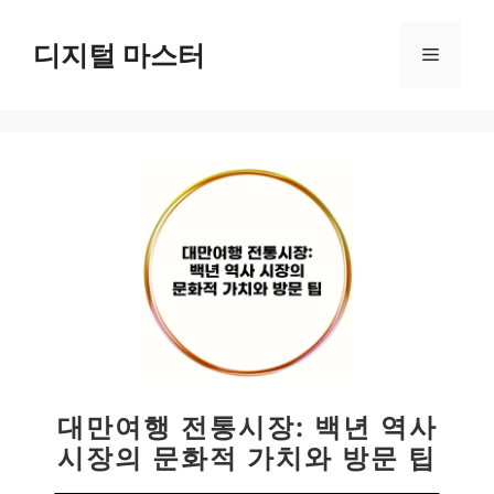
컨
텐
디지털 마스터
메
츠
로
뉴
건
너
뛰
기
대만여행 전통시장: 백년 역사
시장의 문화적 가치와 방문 팁