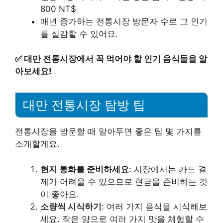
800 NT$
매년 증가하는 전통시장 방문자 수로 그 인기
를 실감할 수 있어요.
✅
대만 전통시장에서 꼭 먹어야 할 인기 음식들을 알
아보세요!
대만 전통시장 탐방 팁
전통시장을 방문할 때 알아두면 좋은 팁 몇 가지를
소개할게요.
현지 통화를 준비하세요
: 시장에서는 카드 결
제가 어려울 수 있으므로 현금을 준비하는 것
이 좋아요.
소량씩 시식하기
: 여러 가지 음식을 시식해보
세요. 작은 양으로 여러 가지 맛을 체험할 수