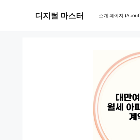
컨
텐
디지털 마스터
소개 페이지 (About
츠
로
건
너
뛰
기