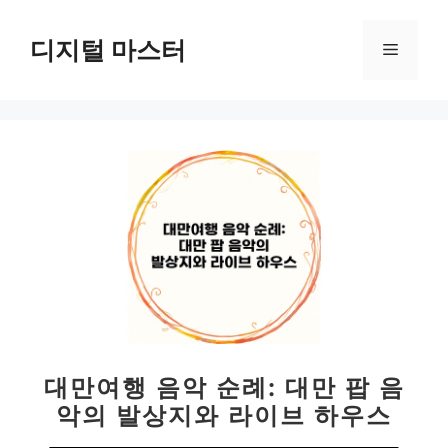
컨
텐
디지털 마스터
메
츠
로
뉴
건
너
뛰
기
대만여행 음악 순례: 대만 팝 음
악의 발상지와 라이브 하우스