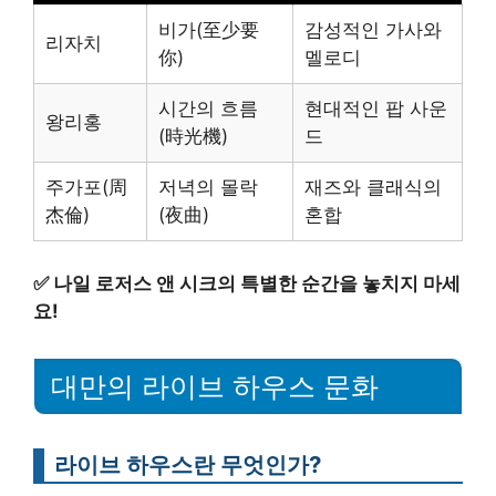
비가(至少要
감성적인 가사와
리자치
你)
멜로디
시간의 흐름
현대적인 팝 사운
왕리홍
(時光機)
드
주가포(周
저녁의 몰락
재즈와 클래식의
杰倫)
(夜曲)
혼합
✅
나일 로저스 앤 시크의 특별한 순간을 놓치지 마세
요!
대만의 라이브 하우스 문화
라이브 하우스란 무엇인가?