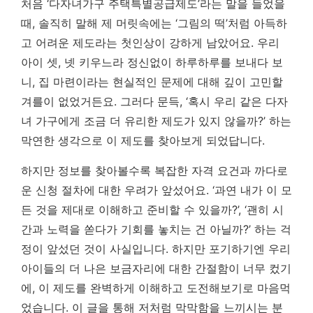
처음 ‘다자녀가구 주택특별공급제도’라는 말을 들었을
때, 솔직히 말해 제 머릿속에는 ‘그림의 떡’처럼 아득하
고 어려운 제도라는 첫인상이 강하게 남았어요. 우리
아이 셋, 넷 키우느라 정신없이 하루하루를 보내다 보
니, 집 마련이라는 현실적인 문제에 대해 깊이 고민할
겨를이 없었거든요. 그러다 문득, ‘혹시 우리 같은 다자
녀 가구에게 조금 더 유리한 제도가 있지 않을까?’ 하는
막연한 생각으로 이 제도를 찾아보게 되었답니다.
하지만 정보를 찾아볼수록 복잡한 자격 요건과 까다로
운 신청 절차에 대한 우려가 앞섰어요. ‘과연 내가 이 모
든 것을 제대로 이해하고 준비할 수 있을까?’, ‘괜히 시
간과 노력을 쏟다가 기회를 놓치는 건 아닐까?’ 하는 걱
정이 앞섰던 것이 사실입니다.
하지만 포기하기엔 우리
아이들의 더 나은 보금자리에 대한 간절함이 너무 컸기
에, 이 제도를 완벽하게 이해하고 도전해보기로 마음먹
었습니다.
이 글을 통해 저처럼 막막함을 느끼시는 분