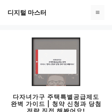
컨
텐
디지털 마스터
메
츠
로
뉴
건
너
뛰
기
다자녀가구 주택특별공급제도
완벽 가이드 | 청약 신청과 당첨
전략 직접 해봤어요!