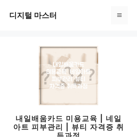
컨
텐
디지털 마스터
메
츠
로
뉴
건
너
뛰
기
내일배움카드 미용교육 | 네일
아트 피부관리 | 뷰티 자격증 취
득과정