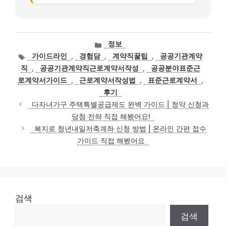
카
정보
테
태
가이드라인
,
경험담
,
계약직꿀팁
,
공공기관계약
고
그
직
,
공공기관계약직근로계약서작성
,
공공분야표준근
리
로계약서가이드
,
근로계약서작성법
,
표준근로계약서
,
후기
다자녀가구 주택특별공급제도 완벽 가이드 | 청약 신청과
당첨 전략 직접 해봤어요!
복지로 청년내일저축계좌 신청 방법 | 온라인 간편 접수
가이드 직접 해봤어요
검색
검색