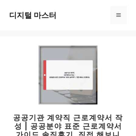
컨
텐
디지털 마스터
메
츠
로
뉴
건
너
뛰
기
공공기관 계약직 근로계약서 작
성 | 공공분야 표준 근로계약서
가이드 솔직후기, 직접 해보니