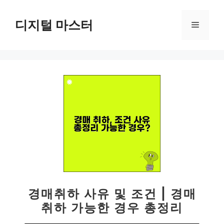
컨
텐
디지털 마스터
메
츠
로
뉴
건
너
뛰
기
경매취하 사유 및 조건 | 경매
취하 가능한 경우 총정리