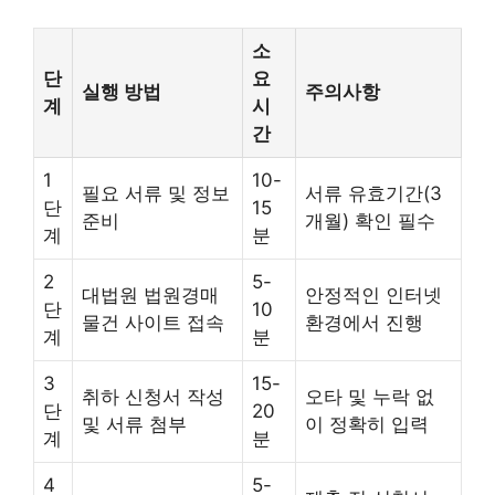
소
단
요
실행 방법
주의사항
계
시
간
1
10-
필요 서류 및 정보
서류 유효기간(3
단
15
준비
개월) 확인 필수
계
분
2
5-
대법원 법원경매
안정적인 인터넷
단
10
물건 사이트 접속
환경에서 진행
계
분
3
15-
취하 신청서 작성
오타 및 누락 없
단
20
및 서류 첨부
이 정확히 입력
계
분
4
5-