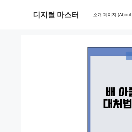
컨
텐
디지털 마스터
소개 페이지 (About
츠
로
건
너
뛰
기